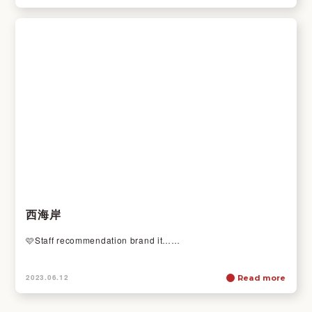
西海岸
🩷Staff recommendation brand it……
2023.06.12
Read more