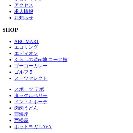
アクセス
求人情報
お知らせ
SHOP
ABC MART
エコリング
エディオン
くらしの遊en地 コーア館
ゴーゴーカレー
ゴルフ５
スーツセレクト
スポーツ デポ
タックルベリー
ドン・キホーテ
肉肉うどん
西海岸
西松屋
ホットヨガ LAVA