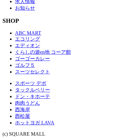
求人情報
お知らせ
SHOP
ABC MART
エコリング
エディオン
くらしの遊en地 コーア館
ゴーゴーカレー
ゴルフ５
スーツセレクト
スポーツ デポ
タックルベリー
ドン・キホーテ
肉肉うどん
西海岸
西松屋
ホットヨガ LAVA
(c) SQUARE MALL