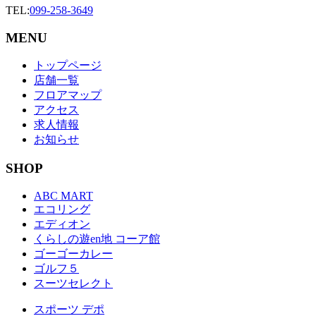
TEL:
099-258-3649
MENU
トップページ
店舗一覧
フロアマップ
アクセス
求人情報
お知らせ
SHOP
ABC MART
エコリング
エディオン
くらしの遊en地 コーア館
ゴーゴーカレー
ゴルフ５
スーツセレクト
スポーツ デポ