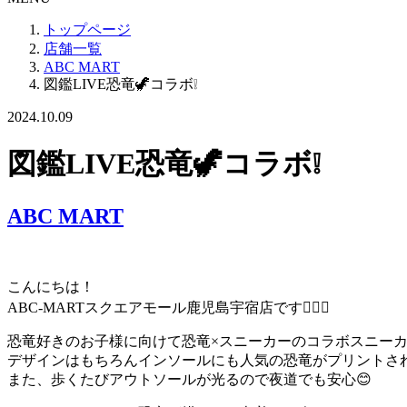
トップページ
店舗一覧
ABC MART
図鑑LIVE恐竜🦖コラボ❕
2024.10.09
図鑑LIVE恐竜🦖コラボ❕
ABC MART
こんにちは！
ABC-MARTスクエアモール鹿児島宇宿店です🙋🏻‍♂️
恐竜好きのお子様に向けて恐竜×スニーカーのコラボスニーカ
デザインはもちろんインソールにも人気の恐竜がプリントさ
また、歩くたびアウトソールが光るので夜道でも安心😊