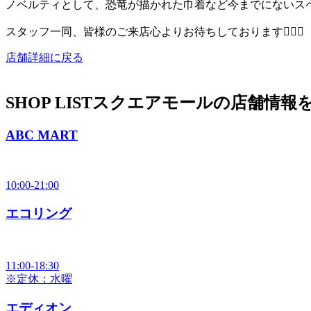
ノベルティとして、恐竜が描かれた巾着など今までにないス
スタッフ一同、皆様のご来店心よりお待ちしております🙇🏻‍♂️
店舗詳細に戻る
SHOP LIST
スクエアモールの店舗情報
ABC MART
10:00-21:00
エコリング
11:00-18:30
※定休：水曜
エディオン